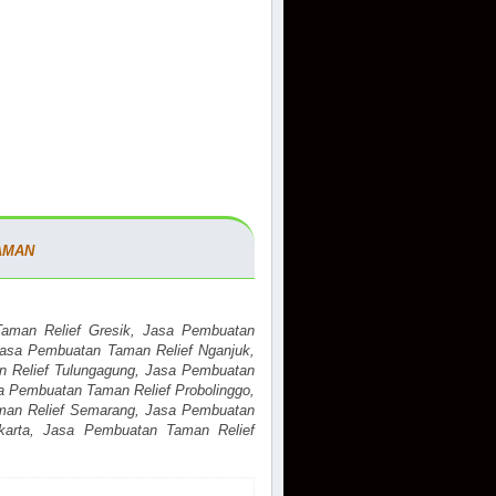
AMAN
aman Relief Gresik, Jasa Pembuatan
Jasa Pembuatan Taman Relief Nganjuk,
 Relief Tulungagung, Jasa Pembuatan
sa Pembuatan Taman Relief Probolinggo,
man Relief Semarang, Jasa Pembuatan
karta, Jasa Pembuatan Taman Relief