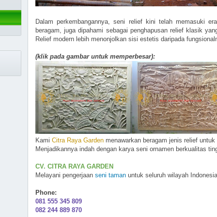
Dalam perkembangannya, seni relief kini telah memasuki era
beragam, juga dipahami sebagai penghapusan relief klasik yan
Relief modern lebih menonjolkan sisi estetis daripada fungsionaln
(klik pada gambar untuk memperbesar):
Kami
Citra Raya Garden
menawarkan beragam jenis relief untuk 
Menjadikannya indah dengan karya seni ornamen berkualitas ting
CV. CITRA RAYA GARDEN
Melayani pengerjaan
seni taman
untuk seluruh wilayah Indonesi
Phone:
081 555 345 809
082 244 889 870