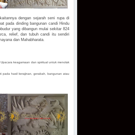
kaitannya dengan sejarah seni rupa di
lihat pada dinding bangunan candi Hindu
budur yang dibangun mulai sekitar 824
, relief, dan tubuh candi itu sendiri
amayana dan Mahabharata.
Upacara keagamaan dan spiritual untuk menolak
i pada hasil kerajinan, gerabah, bangunan atau