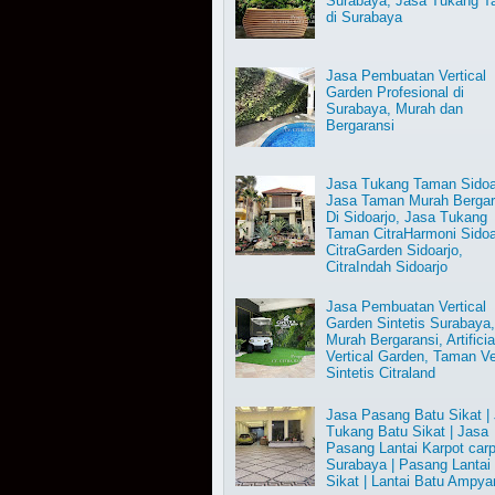
Surabaya, Jasa Tukang 
di Surabaya
Jasa Pembuatan Vertical
Garden Profesional di
Surabaya, Murah dan
Bergaransi
Jasa Tukang Taman Sidoa
Jasa Taman Murah Bergar
Di Sidoarjo, Jasa Tukang
Taman CitraHarmoni Sidoa
CitraGarden Sidoarjo,
CitraIndah Sidoarjo
Jasa Pembuatan Vertical
Garden Sintetis Surabaya
Murah Bergaransi, Artificia
Vertical Garden, Taman Ve
Sintetis Citraland
Jasa Pasang Batu Sikat |
Tukang Batu Sikat | Jasa
Pasang Lantai Karpot carp
Surabaya | Pasang Lantai
Sikat | Lantai Batu Ampya