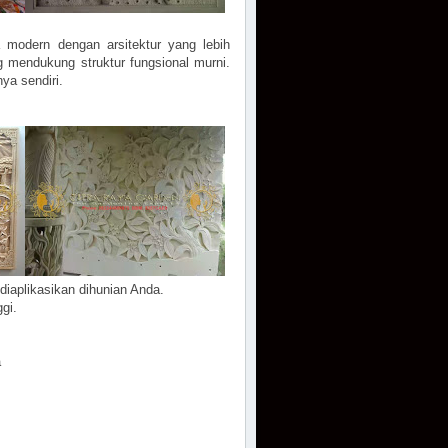
 modern dengan arsitektur yang lebih
g mendukung struktur fungsional murni.
ya sendiri.
diaplikasikan dihunian Anda.
gi.
a