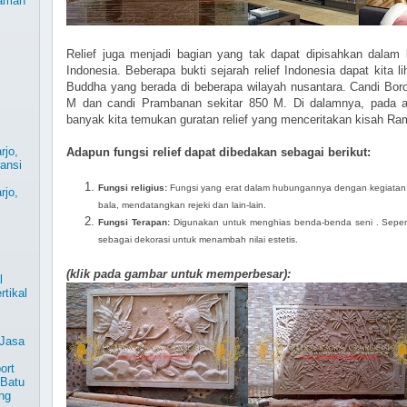
Taman
Relief juga menjadi bagian yang tak dapat dipisahkan dalam 
Indonesia. Beberapa bukti sejarah relief Indonesia dapat kita 
Buddha yang berada di beberapa wilayah nusantara. Candi Boro
M dan candi Prambanan sekitar 850 M. Di dalamnya, pada arca
banyak kita temukan guratan relief yang menceritakan kisah R
rjo,
Adapun fungsi relief dapat dibedakan sebagai berikut:
ansi
Fungsi religius:
Fungsi
yang erat dalam hubungannya dengan kegiatan 
rjo,
bala, mendatangkan rejeki dan lain-lain.
Fungsi Terapan:
D
igunakan untuk menghias benda-benda seni . Sepert
sebagai dekorasi untuk menambah nilai estetis.
,
(klik pada gambar untuk memperbesar):
l
rtikal
 Jasa
ort
 Batu
ng