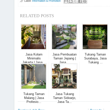
Label:
Information & Promotion
RELATED POSTS
Jasa Kolam
Jasa Pembuatan
Tukang Taman
Minimalis
Taman Jepang |
Surabaya, Jasa
Jakarta | Jasa...
Jasa ...
Tukang ...
Tukang Taman
Jasa Tukang
Malang | Jasa
Taman Sidoarjo,
Profesio...
Jasa Ta...