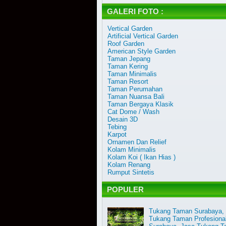
GALERI FOTO :
Vertical Garden
Artificial Vertical Garden
Roof Garden
American Style Garden
Taman Jepang
Taman Kering
Taman Minimalis
Taman Resort
Taman Perumahan
Taman Nuansa Bali
Taman Bergaya Klasik
Cat Dome / Wash
Desain 3D
Tebing
Karpot
Ornamen Dan Relief
Kolam Minimalis
Kolam Koi ( Ikan Hias )
Kolam Renang
Rumput Sintetis
POPULER
Tukang Taman Surabaya,
Tukang Taman Profesiona