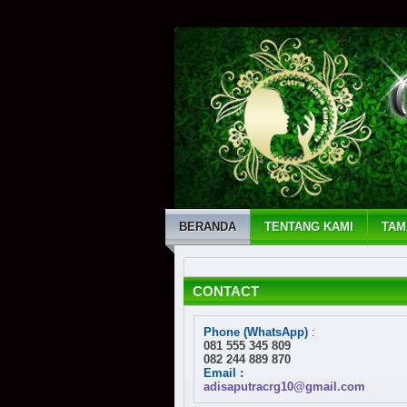
BERANDA
TENTANG KAMI
TAM
CONTACT
Phone (WhatsApp)
:
081 555 345 809
082 244 889 870
Email :
adisaputracrg10@gmail.com