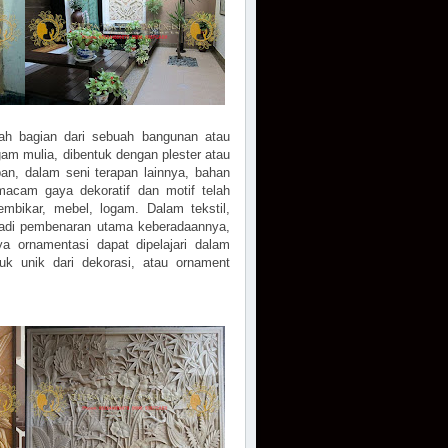
ah bagian dari sebuah bangunan atau
ogam mulia, dibentuk dengan plester atau
an, dalam seni terapan lainnya, bahan
acam gaya dekoratif dan motif telah
embikar, mebel, logam. Dalam tekstil,
 jadi pembenaran utama keberadaannya,
ya ornamentasi dapat dipelajari dalam
k unik dari dekorasi, atau ornament